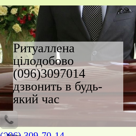
Ритуаллена
цілодобово
(096)3097014
дзвонить в будь-
який час
(096) 309-70-14
Меню