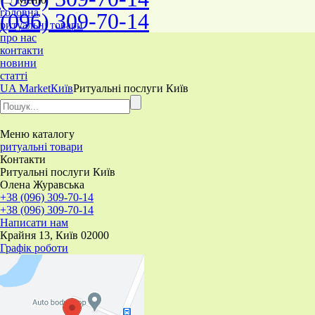
головна
(096) 309-70-14
ритуальні товари
про нас
контакти
новини
статті
UA Market
Київ
Ритуальні послуги Київ
Меню
каталогу
ритуальні товари
Контакти
Ритуальні послуги Київ
Олена Журавська
+38 (096) 309-70-14
+38 (096) 309-70-14
Написати нам
Крайня 13, Київ 02000
Графік роботи