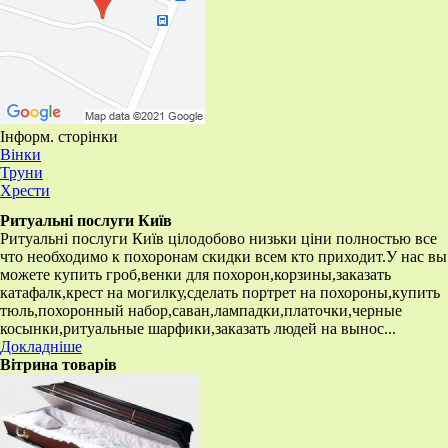
Інформ. сторінки
Вінки
Труни
Хрести
Ритуальні послуги Київ
Ритуальні послуги Київ цілодобово низьки ціни полностью все
что необходимо к похоронам скидки всем кто приходит.У нас вы
можете купить гроб,венки для похорон,корзины,заказать
катафалк,крест на могилку,сделать портрет на похороны,купить
тюль,похоронный набор,саван,лампадки,платочки,черные
косынки,ритуальные шарфики,заказать людей на вынос...
Докладніше
Вітрина товарів